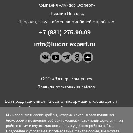
Компания «Луидор Эксперт»
г. Нижний Новгород
Продажа, выкуп, обмен автомобилей с пробегом
+7 (831) 275-90-09
info@luidor-expert.ru
ООО «Эксперт Комтранс»
Правила пользования сайтом
Вся представленная на сайте информация, касающаяся
автомобилей и сервисного обслуживания, носит
информационный характер и не является публичной
Мы используем cookie-файлы, которые сохраняются вашим веб-
офертой, определяемой положениями ст. 437 (2) ГК РФ. Для
браузером и позволяют веб-сайту «запоминать» ваши действия при
получения подробной информации просьба обращаться в
работе с ним и служат для повышения удобства работы сайта.
Подробнее с условиями использования файлов cookie, Вы можете
офисы компании "Луидор-Эксперт" (ООО "Эксперт-