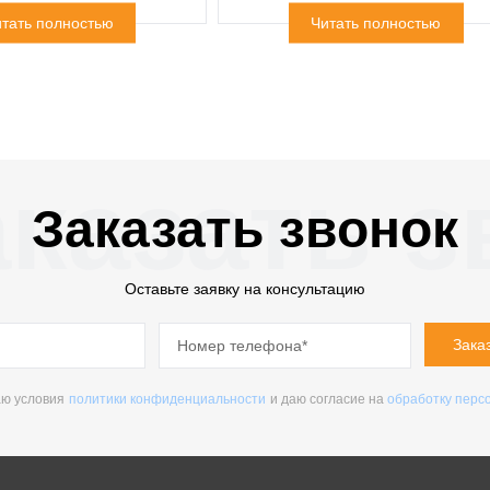
тать полностью
Читать полностью
казать з
Заказать звонок
Оставьте заявку на консультацию
Зака
ю условия
политики конфиденциальности
и даю согласие на
обработку перс