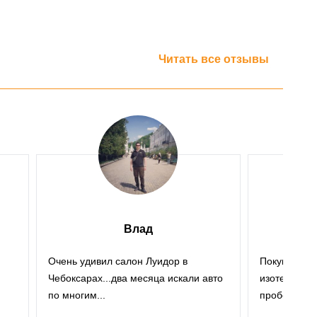
Читать все отзывы
Влад
Очень удивил салон Луидор в
Покупал газ
Чебоксарах...два месяца искали авто
изотермичес
по многим...
пробег был н