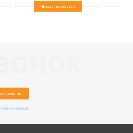
Читать полностью
Ч
вонок
зать звонок
ональных данных